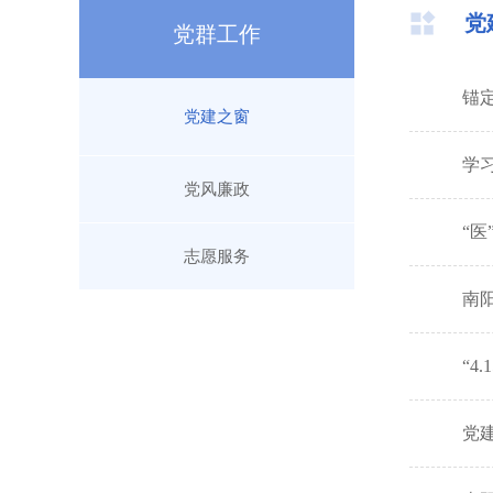
党
党群工作
锚
党建之窗
学
党风廉政
“医
志愿服务
南
“4
党