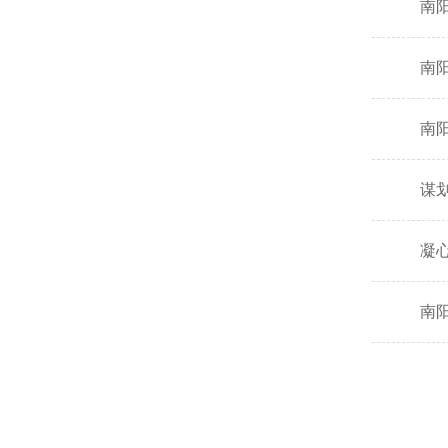
南
南
南
谋
凝
南