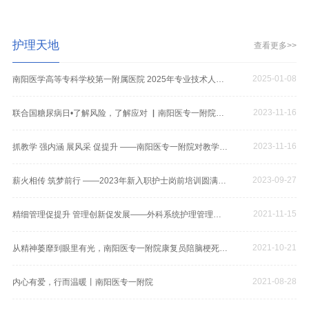
护理天地
查看更多>>
2025-01-08
南阳医学高等专科学校第一附属医院 2025年专业技术人员招聘报名截止时间公告
2023-11-16
联合国糖尿病日•了解风险，了解应对 ▏南阳医专一附院举行糖友联谊会
2023-11-16
抓教学 强内涵 展风采 促提升 ——南阳医专一附院对教学秘书进行多站式考核
2023-09-27
薪火相传 筑梦前行 ——2023年新入职护士岗前培训圆满结束
2021-11-15
精细管理促提升 管理创新促发展——外科系统护理管理交流会顺利举行
2021-10-21
从精神萎靡到眼里有光，南阳医专一附院康复员陪脑梗死患者度过了黑暗的两个月
2021-08-28
内心有爱，行而温暖丨南阳医专一附院